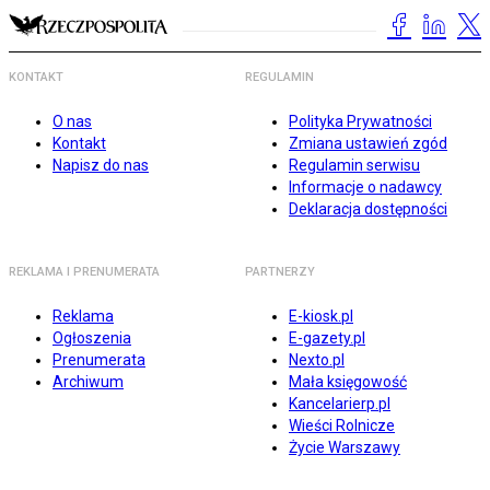
KONTAKT
REGULAMIN
O nas
Polityka Prywatności
Kontakt
Zmiana ustawień zgód
Napisz do nas
Regulamin serwisu
Informacje o nadawcy
Deklaracja dostępności
REKLAMA I PRENUMERATA
PARTNERZY
Reklama
E-kiosk.pl
Ogłoszenia
E-gazety.pl
Prenumerata
Nexto.pl
Archiwum
Mała księgowość
Kancelarierp.pl
Wieści Rolnicze
Życie Warszawy