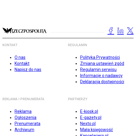
KONTAKT
REGULAMIN
O nas
Polityka Prywatności
Kontakt
Zmiana ustawień zgód
Napisz do nas
Regulamin serwisu
Informacje o nadawcy
Deklaracja dostępności
REKLAMA I PRENUMERATA
PARTNERZY
Reklama
E-kiosk.pl
Ogłoszenia
E-gazety.pl
Prenumerata
Nexto.pl
Archiwum
Mała księgowość
Kancelarierp.pl