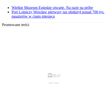
Wielkie Muzeum Egipskie otwarte. Na razie na próbę
Port Lotniczy Wrocław pierwszy raz obsłużył ponad 700 tys.
pasażerów w ciągu miesiąca
Promowane treści