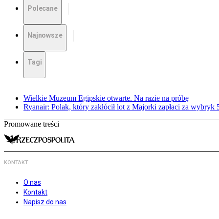
Polecane
Najnowsze
Tagi
Wielkie Muzeum Egipskie otwarte. Na razie na próbę
Ryanair: Polak, który zakłócił lot z Majorki zapłaci za wybryk
Promowane treści
KONTAKT
O nas
Kontakt
Napisz do nas