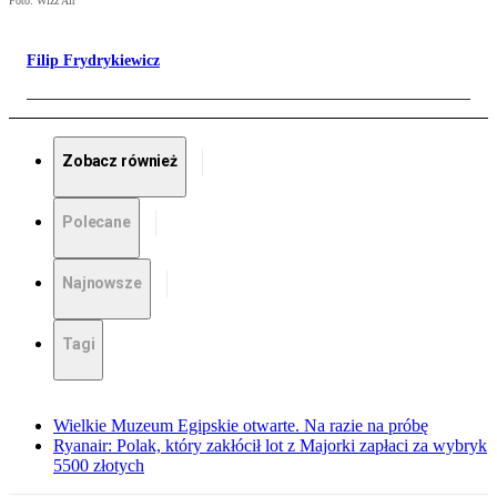
Foto: Wizz Air
Filip Frydrykiewicz
Zobacz również
Polecane
Najnowsze
Tagi
Wielkie Muzeum Egipskie otwarte. Na razie na próbę
Ryanair: Polak, który zakłócił lot z Majorki zapłaci za wybryk
5500 złotych