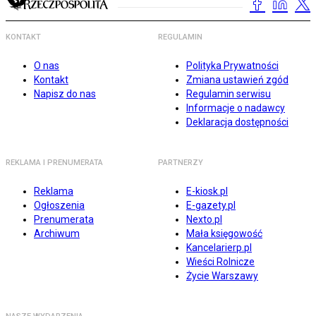
KONTAKT
REGULAMIN
O nas
Polityka Prywatności
Kontakt
Zmiana ustawień zgód
Napisz do nas
Regulamin serwisu
Informacje o nadawcy
Deklaracja dostępności
REKLAMA I PRENUMERATA
PARTNERZY
Reklama
E-kiosk.pl
Ogłoszenia
E-gazety.pl
Prenumerata
Nexto.pl
Archiwum
Mała księgowość
Kancelarierp.pl
Wieści Rolnicze
Życie Warszawy