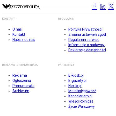
KONTAKT
REGULAMIN
O nas
Polityka Prywatności
Kontakt
Zmiana ustawień zgód
Napisz do nas
Regulamin serwisu
Informacje o nadawcy
Deklaracja dostępności
REKLAMA I PRENUMERATA
PARTNERZY
Reklama
E-kiosk.pl
Ogłoszenia
E-gazety.pl
Prenumerata
Nexto.pl
Archiwum
Mała księgowość
Kancelarierp.pl
Wieści Rolnicze
Życie Warszawy