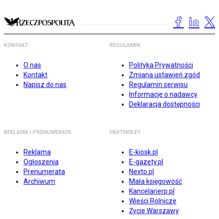
KONTAKT
REGULAMIN
O nas
Polityka Prywatności
Kontakt
Zmiana ustawień zgód
Napisz do nas
Regulamin serwisu
Informacje o nadawcy
Deklaracja dostępności
REKLAMA I PRENUMERATA
PARTNERZY
Reklama
E-kiosk.pl
Ogłoszenia
E-gazety.pl
Prenumerata
Nexto.pl
Archiwum
Mała księgowość
Kancelarierp.pl
Wieści Rolnicze
Życie Warszawy