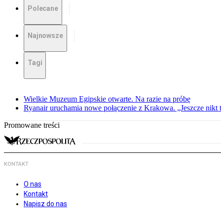
Polecane
Najnowsze
Tagi
Wielkie Muzeum Egipskie otwarte. Na razie na próbę
Ryanair uruchamia nowe połączenie z Krakowa. „Jeszcze nikt t
Promowane treści
KONTAKT
O nas
Kontakt
Napisz do nas