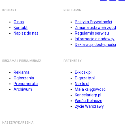
KONTAKT
REGULAMIN
O nas
Polityka Prywatności
Kontakt
Zmiana ustawień zgód
Napisz do nas
Regulamin serwisu
Informacje o nadawcy
Deklaracja dostępności
REKLAMA I PRENUMERATA
PARTNERZY
Reklama
E-kiosk.pl
Ogłoszenia
E-gazety.pl
Prenumerata
Nexto.pl
Archiwum
Mała księgowość
Kancelarierp.pl
Wieści Rolnicze
Życie Warszawy
NASZE WYDARZENIA