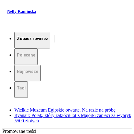
Nelly Kamińska
Zobacz również
Polecane
Najnowsze
Tagi
Wielkie Muzeum Egipskie otwarte. Na razie na próbę
Ryanair: Polak, który zakłócił lot z Majorki zapłaci za wybryk
5500 złotych
Promowane treści