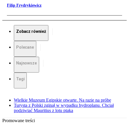
Filip Frydrykiewicz
Zobacz również
Polecane
Najnowsze
Tagi
Wielkie Muzeum Egipskie otwarte. Na razie na próbę
Turysta z Polski zginął w wypadku hydroplanu. Chciał
podziwiać Mauritius z lotu ptaka
Promowane treści