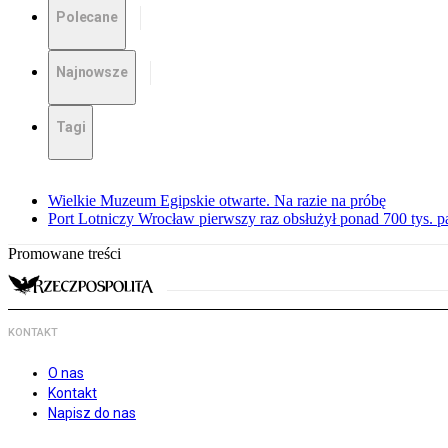
Polecane
Najnowsze
Tagi
Wielkie Muzeum Egipskie otwarte. Na razie na próbę
Port Lotniczy Wrocław pierwszy raz obsłużył ponad 700 tys. 
Promowane treści
KONTAKT
O nas
Kontakt
Napisz do nas