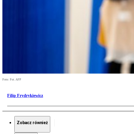
Foto: Fot. AFP
Filip Frydrykiewicz
Zobacz również