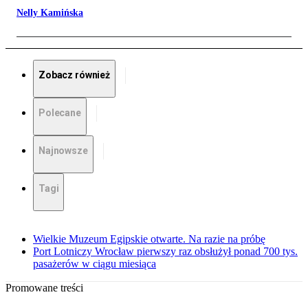
Nelly Kamińska
Zobacz również
Polecane
Najnowsze
Tagi
Wielkie Muzeum Egipskie otwarte. Na razie na próbę
Port Lotniczy Wrocław pierwszy raz obsłużył ponad 700 tys.
pasażerów w ciągu miesiąca
Promowane treści