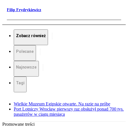
Filip Frydrykiewicz
Zobacz również
Polecane
Najnowsze
Tagi
Wielkie Muzeum Egipskie otwarte. Na razie na próbę
Port Lotniczy Wrocław pierwszy raz obsłużył ponad 700 tys.
pasażerów w ciągu miesiąca
Promowane treści