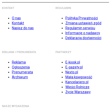
KONTAKT
REGULAMIN
O nas
Polityka Prywatności
Kontakt
Zmiana ustawień zgód
Napisz do nas
Regulamin serwisu
Informacje o nadawcy
Deklaracja dostępności
REKLAMA I PRENUMERATA
PARTNERZY
Reklama
E-kiosk.pl
Ogłoszenia
E-gazety.pl
Prenumerata
Nexto.pl
Archiwum
Mała księgowość
Kancelarierp.pl
Wieści Rolnicze
Życie Warszawy
NASZE WYDARZENIA