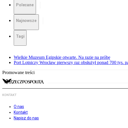
Polecane
Najnowsze
Tagi
Wielkie Muzeum Egipskie otwarte. Na razie na próbę
Port Lotniczy Wrocław pierwszy raz obsłużył ponad 700 tys. 
Promowane treści
KONTAKT
O nas
Kontakt
Napisz do nas