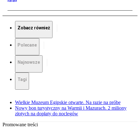
Zobacz również
Polecane
Najnowsze
Tagi
Wielkie Muzeum Egipskie otwarte. Na razie na próbę
Nowy bon turystyczny na Warmii i Mazurach. 2 miliony
złotych na dopłaty do noclegów
Promowane treści