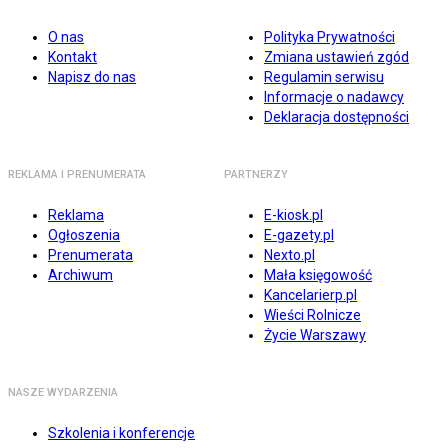
O nas
Polityka Prywatności
Kontakt
Zmiana ustawień zgód
Napisz do nas
Regulamin serwisu
Informacje o nadawcy
Deklaracja dostępności
REKLAMA I PRENUMERATA
PARTNERZY
Reklama
E-kiosk.pl
Ogłoszenia
E-gazety.pl
Prenumerata
Nexto.pl
Archiwum
Mała księgowość
Kancelarierp.pl
Wieści Rolnicze
Życie Warszawy
NASZE WYDARZENIA
Szkolenia i konferencje