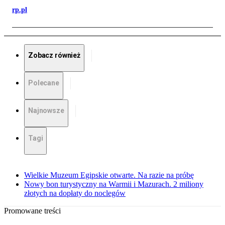
rp.pl
Zobacz również
Polecane
Najnowsze
Tagi
Wielkie Muzeum Egipskie otwarte. Na razie na próbę
Nowy bon turystyczny na Warmii i Mazurach. 2 miliony
złotych na dopłaty do noclegów
Promowane treści