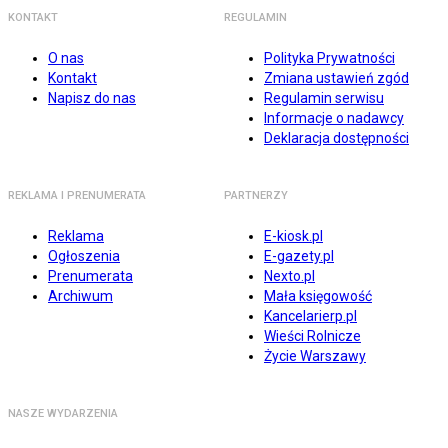
KONTAKT
REGULAMIN
O nas
Polityka Prywatności
Kontakt
Zmiana ustawień zgód
Napisz do nas
Regulamin serwisu
Informacje o nadawcy
Deklaracja dostępności
REKLAMA I PRENUMERATA
PARTNERZY
Reklama
E-kiosk.pl
Ogłoszenia
E-gazety.pl
Prenumerata
Nexto.pl
Archiwum
Mała księgowość
Kancelarierp.pl
Wieści Rolnicze
Życie Warszawy
NASZE WYDARZENIA