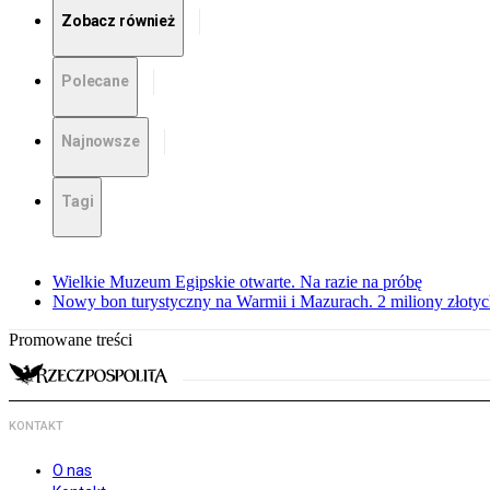
Zobacz również
Polecane
Najnowsze
Tagi
Wielkie Muzeum Egipskie otwarte. Na razie na próbę
Nowy bon turystyczny na Warmii i Mazurach. 2 miliony złoty
Promowane treści
KONTAKT
O nas