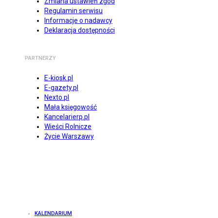
Zmiana ustawień zgód
Regulamin serwisu
Informacje o nadawcy
Deklaracja dostępności
PARTNERZY
E-kiosk.pl
E-gazety.pl
Nexto.pl
Mała księgowość
Kancelarierp.pl
Wieści Rolnicze
Życie Warszawy
KALENDARIUM