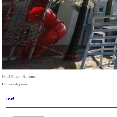
Hotel Edison Baranowo
Foto: materiały prasowe
rp.pl