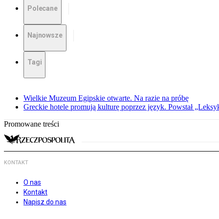
Polecane
Najnowsze
Tagi
Wielkie Muzeum Egipskie otwarte. Na razie na próbę
Greckie hotele promują kulturę poprzez język. Powstał „Leksy
Promowane treści
KONTAKT
O nas
Kontakt
Napisz do nas