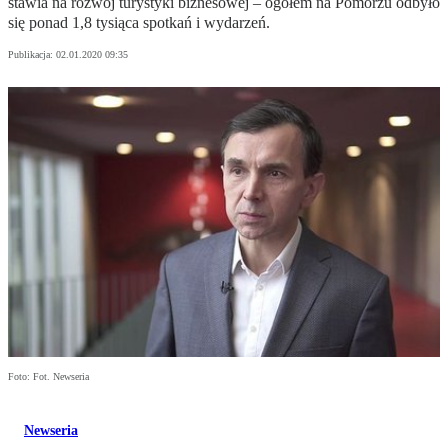
stawia na rozwój turystyki biznesowej – ogółem na Pomorzu odbyło
się ponad 1,8 tysiąca spotkań i wydarzeń.
Publikacja:
02.01.2020 09:35
Foto: Fot. Newseria
Newseria