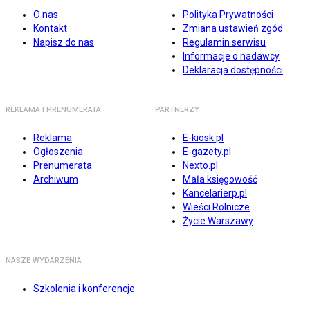
O nas
Polityka Prywatności
Kontakt
Zmiana ustawień zgód
Napisz do nas
Regulamin serwisu
Informacje o nadawcy
Deklaracja dostępności
REKLAMA I PRENUMERATA
PARTNERZY
Reklama
E-kiosk.pl
Ogłoszenia
E-gazety.pl
Prenumerata
Nexto.pl
Archiwum
Mała księgowość
Kancelarierp.pl
Wieści Rolnicze
Życie Warszawy
NASZE WYDARZENIA
Szkolenia i konferencje