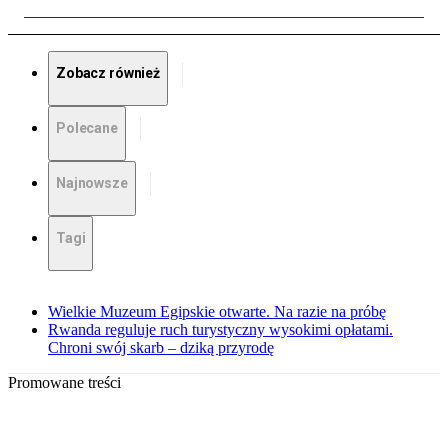
Zobacz również
Polecane
Najnowsze
Tagi
Wielkie Muzeum Egipskie otwarte. Na razie na próbę
Rwanda reguluje ruch turystyczny wysokimi opłatami.
Chroni swój skarb – dziką przyrodę
Promowane treści