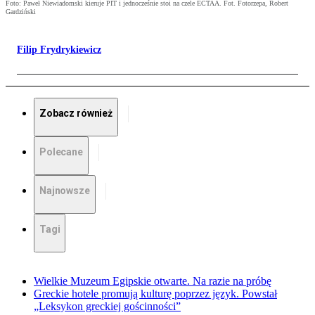
Foto: Paweł Niewiadomski kieruje PIT i jednocześnie stoi na czele ECTAA. Fot. Fotorzepa, Robert
Gardziński
Filip Frydrykiewicz
Zobacz również
Polecane
Najnowsze
Tagi
Wielkie Muzeum Egipskie otwarte. Na razie na próbę
Greckie hotele promują kulturę poprzez język. Powstał
„Leksykon greckiej gościnności”