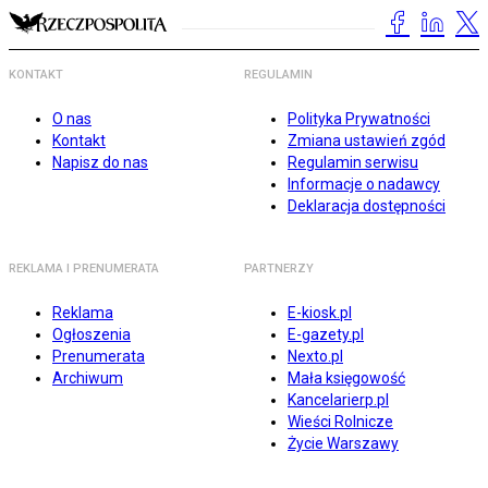
KONTAKT
REGULAMIN
O nas
Polityka Prywatności
Kontakt
Zmiana ustawień zgód
Napisz do nas
Regulamin serwisu
Informacje o nadawcy
Deklaracja dostępności
REKLAMA I PRENUMERATA
PARTNERZY
Reklama
E-kiosk.pl
Ogłoszenia
E-gazety.pl
Prenumerata
Nexto.pl
Archiwum
Mała księgowość
Kancelarierp.pl
Wieści Rolnicze
Życie Warszawy