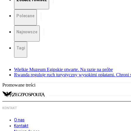
Polecane
Najnowsze
Tagi
Wielkie Muzeum Egipskie otwarte. Na razie na próbę
Rwanda reguluje ruch turystyczny wysokimi opłatami. Chroni 
Promowane treści
KONTAKT
O nas
Kontakt