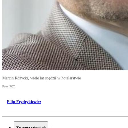
Marcin Różycki, wiele lat spędził w hotelarstwie
Foto: POT
Filip Frydrykiewicz
Zobacz również