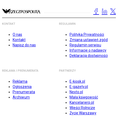
KONTAKT
REGULAMIN
O nas
Polityka Prywatności
Kontakt
Zmiana ustawień zgód
Napisz do nas
Regulamin serwisu
Informacje o nadawcy
Deklaracja dostępności
REKLAMA I PRENUMERATA
PARTNERZY
Reklama
E-kiosk.pl
Ogłoszenia
E-gazety.pl
Prenumerata
Nexto.pl
Archiwum
Mała księgowość
Kancelarierp.pl
Wieści Rolnicze
Życie Warszawy