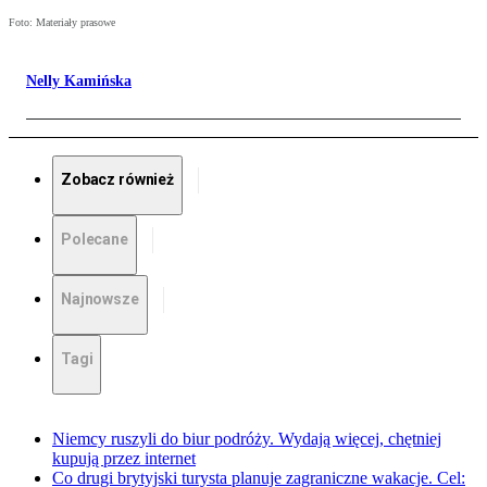
Foto: Materiały prasowe
Nelly Kamińska
Zobacz również
Polecane
Najnowsze
Tagi
Niemcy ruszyli do biur podróży. Wydają więcej, chętniej
kupują przez internet
Co drugi brytyjski turysta planuje zagraniczne wakacje. Cel: