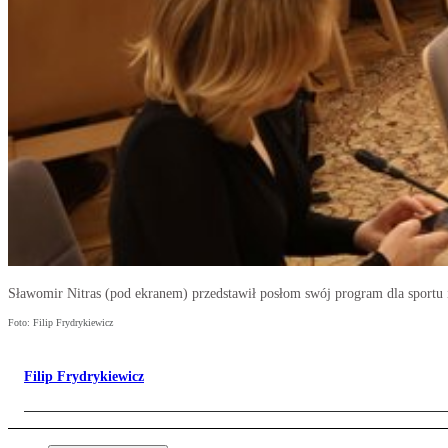
Sławomir Nitras (pod ekranem) przedstawił posłom swój program dla sportu i
Foto: Filip Frydrykiewicz
Filip Frydrykiewicz