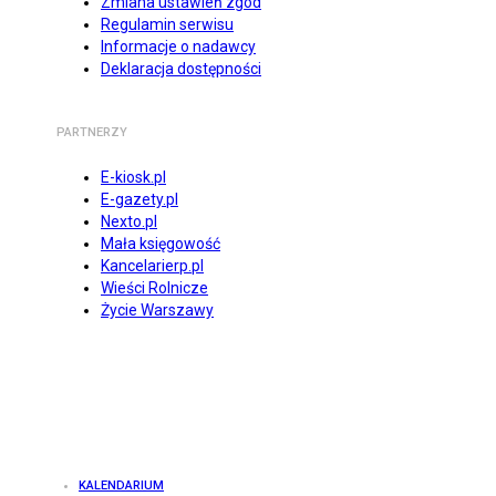
Zmiana ustawień zgód
Regulamin serwisu
Informacje o nadawcy
Deklaracja dostępności
PARTNERZY
E-kiosk.pl
E-gazety.pl
Nexto.pl
Mała księgowość
Kancelarierp.pl
Wieści Rolnicze
Życie Warszawy
KALENDARIUM