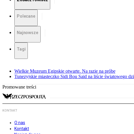
Polecane
Najnowsze
Tagi
Wielkie Muzeum Egipskie otwarte. Na razie na próbę
Tunezyjskie miasteczko Sidi Bou Said na liście światowego
Promowane treści
KONTAKT
O nas
Kontakt