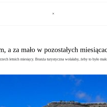
m, a za mało w pozostałych miesiąca
ech letnich miesięcy. Branża turystyczna wolałaby, żeby to było maksy