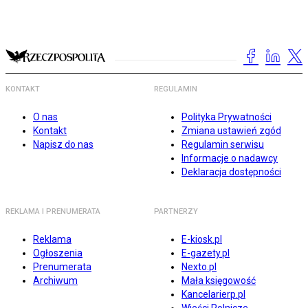
KONTAKT
REGULAMIN
O nas
Polityka Prywatności
Kontakt
Zmiana ustawień zgód
Napisz do nas
Regulamin serwisu
Informacje o nadawcy
Deklaracja dostępności
REKLAMA I PRENUMERATA
PARTNERZY
Reklama
E-kiosk.pl
Ogłoszenia
E-gazety.pl
Prenumerata
Nexto.pl
Archiwum
Mała księgowość
Kancelarierp.pl