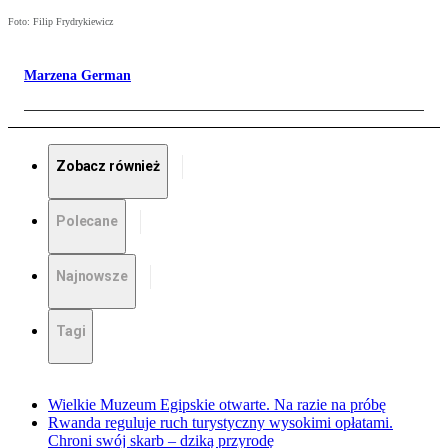
Foto: Filip Frydrykiewicz
Marzena German
Zobacz również
Polecane
Najnowsze
Tagi
Wielkie Muzeum Egipskie otwarte. Na razie na próbę
Rwanda reguluje ruch turystyczny wysokimi opłatami.
Chroni swój skarb – dziką przyrodę