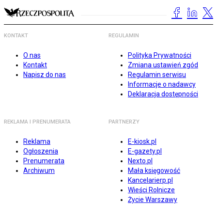
KONTAKT
REGULAMIN
O nas
Polityka Prywatności
Kontakt
Zmiana ustawień zgód
Napisz do nas
Regulamin serwisu
Informacje o nadawcy
Deklaracja dostępności
REKLAMA I PRENUMERATA
PARTNERZY
Reklama
E-kiosk.pl
Ogłoszenia
E-gazety.pl
Prenumerata
Nexto.pl
Archiwum
Mała księgowość
Kancelarierp.pl
Wieści Rolnicze
Życie Warszawy