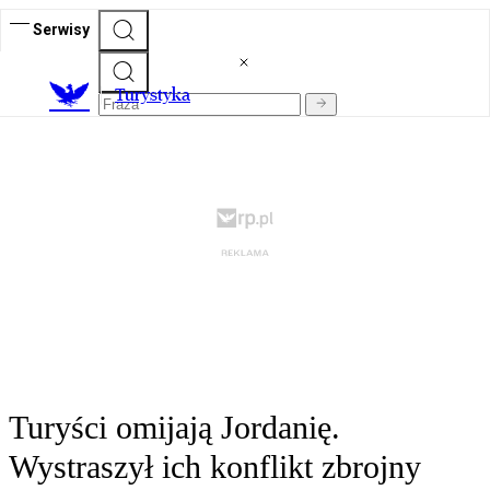
Serwisy
T
urystyka
Turyści omijają Jordanię.
Wystraszył ich konflikt zbrojny