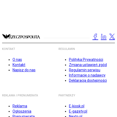
KONTAKT
REGULAMIN
O nas
Polityka Prywatności
Kontakt
Zmiana ustawień zgód
Napisz do nas
Regulamin serwisu
Informacje o nadawcy
Deklaracja dostępności
REKLAMA I PRENUMERATA
PARTNERZY
Reklama
E-kiosk.pl
Ogłoszenia
E-gazety.pl
Prenumerata
Nexto.pl