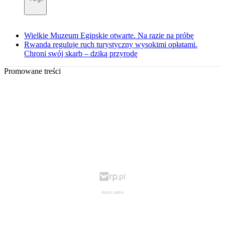
Wielkie Muzeum Egipskie otwarte. Na razie na próbę
Rwanda reguluje ruch turystyczny wysokimi opłatami.
Chroni swój skarb – dziką przyrodę
Promowane treści