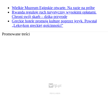
Wielkie Muzeum Egipskie otwarte. Na razie na próbę
Rwanda reguluje ruch turystyczny wysokimi opłatami.
Chroni swój skarb – dziką przyrodę
Greckie hotele promują kulturę poprzez język. Powstał
„Leksykon greckiej gościnności”
Promowane treści