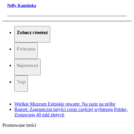
Nelly Kamińska
Zobacz również
Polecane
Najnowsze
Tagi
Wielkie Muzeum Egipskie otwarte. Na razie na próbę
Raport: Zagraniczni turyści coraz częściej wybierają Polskę.
Zostawiają 40 mld złotych
Promowane treści