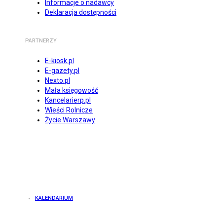
Informacje o nadawcy
Deklaracja dostępności
PARTNERZY
E-kiosk.pl
E-gazety.pl
Nexto.pl
Mała księgowość
Kancelarierp.pl
Wieści Rolnicze
Życie Warszawy
KALENDARIUM