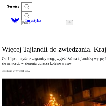
Serwisy
T
urystyka
Więcej Tajlandii do zwiedzania. Kra
Od 1 lipca turyści z zagranicy mogą wyjeżdżać na tajlandzką wyspę
się na gości, w sierpniu dołączą kolejne wyspy.
Publikacja:
27.07.2021 09:22