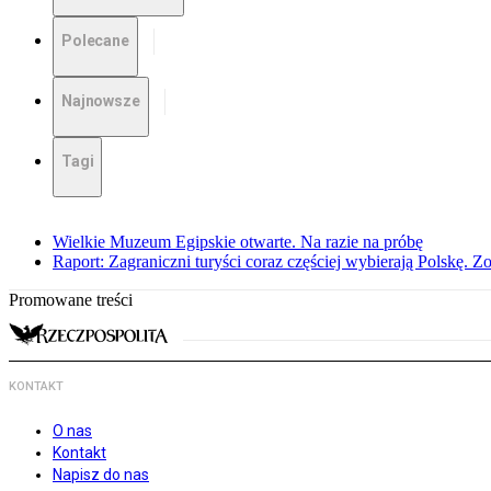
Polecane
Najnowsze
Tagi
Wielkie Muzeum Egipskie otwarte. Na razie na próbę
Raport: Zagraniczni turyści coraz częściej wybierają Polskę. Z
Promowane treści
KONTAKT
O nas
Kontakt
Napisz do nas