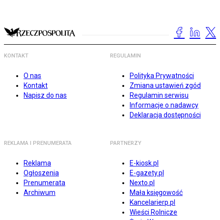
KONTAKT
REGULAMIN
O nas
Polityka Prywatności
Kontakt
Zmiana ustawień zgód
Napisz do nas
Regulamin serwisu
Informacje o nadawcy
Deklaracja dostępności
REKLAMA I PRENUMERATA
PARTNERZY
Reklama
E-kiosk.pl
Ogłoszenia
E-gazety.pl
Prenumerata
Nexto.pl
Archiwum
Mała księgowość
Kancelarierp.pl
Wieści Rolnicze