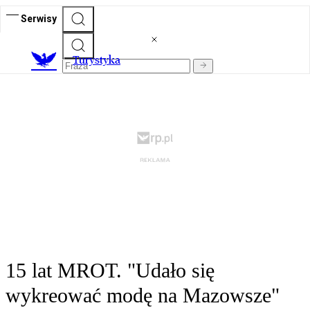
Serwisy
T
urystyka
15 lat MROT. "Udało się
wykreować modę na Mazowsze"