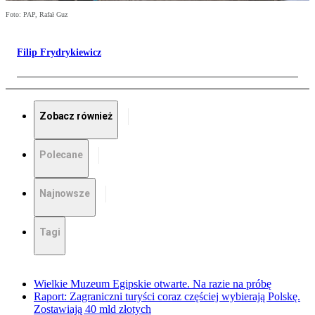
Foto: PAP, Rafał Guz
Filip Frydrykiewicz
Zobacz również
Polecane
Najnowsze
Tagi
Wielkie Muzeum Egipskie otwarte. Na razie na próbę
Raport: Zagraniczni turyści coraz częściej wybierają Polskę.
Zostawiają 40 mld złotych