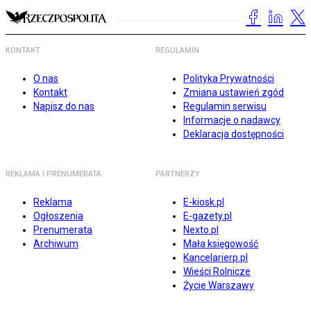
KONTAKT
REGULAMIN
O nas
Polityka Prywatności
Kontakt
Zmiana ustawień zgód
Napisz do nas
Regulamin serwisu
Informacje o nadawcy
Deklaracja dostępności
REKLAMA I PRENUMERATA
PARTNERZY
Reklama
E-kiosk.pl
Ogłoszenia
E-gazety.pl
Prenumerata
Nexto.pl
Archiwum
Mała księgowość
Kancelarierp.pl
Wieści Rolnicze
Życie Warszawy