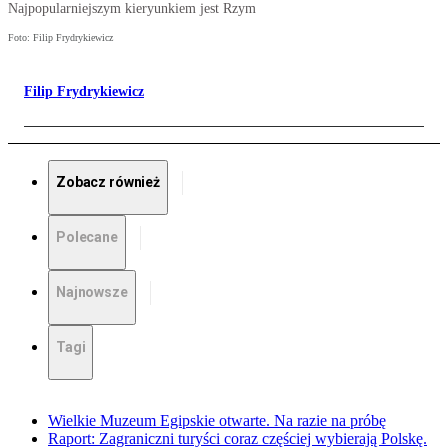
Najpopularniejszym kieryunkiem jest Rzym
Foto: Filip Frydrykiewicz
Filip Frydrykiewicz
Zobacz również
Polecane
Najnowsze
Tagi
Wielkie Muzeum Egipskie otwarte. Na razie na próbę
Raport: Zagraniczni turyści coraz częściej wybierają Polskę.