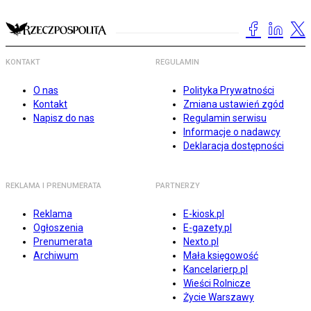
KONTAKT
REGULAMIN
O nas
Polityka Prywatności
Kontakt
Zmiana ustawień zgód
Napisz do nas
Regulamin serwisu
Informacje o nadawcy
Deklaracja dostępności
REKLAMA I PRENUMERATA
PARTNERZY
Reklama
E-kiosk.pl
Ogłoszenia
E-gazety.pl
Prenumerata
Nexto.pl
Archiwum
Mała księgowość
Kancelarierp.pl
Wieści Rolnicze
Życie Warszawy