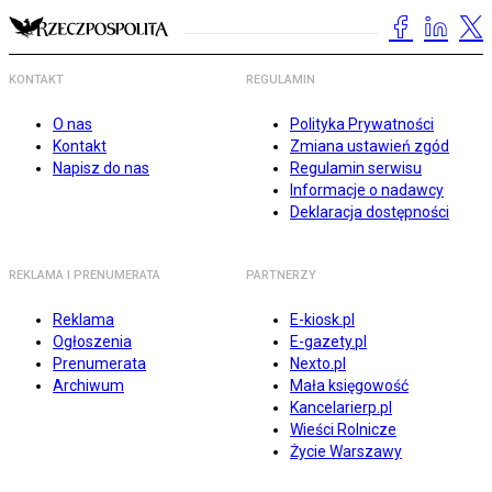
KONTAKT
REGULAMIN
O nas
Polityka Prywatności
Kontakt
Zmiana ustawień zgód
Napisz do nas
Regulamin serwisu
Informacje o nadawcy
Deklaracja dostępności
REKLAMA I PRENUMERATA
PARTNERZY
Reklama
E-kiosk.pl
Ogłoszenia
E-gazety.pl
Prenumerata
Nexto.pl
Archiwum
Mała księgowość
Kancelarierp.pl
Wieści Rolnicze
Życie Warszawy