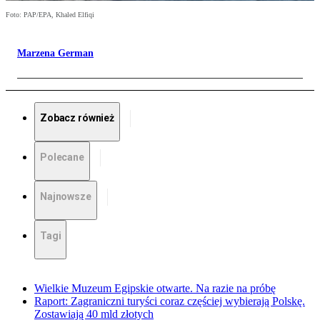
Foto: PAP/EPA, Khaled Elfiqi
Marzena German
Zobacz również
Polecane
Najnowsze
Tagi
Wielkie Muzeum Egipskie otwarte. Na razie na próbę
Raport: Zagraniczni turyści coraz częściej wybierają Polskę.
Zostawiają 40 mld złotych