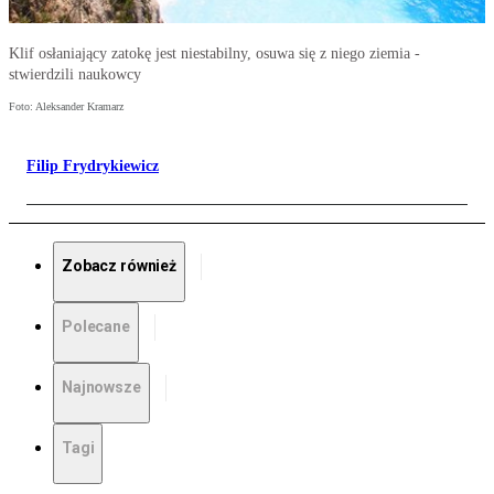
Klif osłaniający zatokę jest niestabilny, osuwa się z niego ziemia -
stwierdzili naukowcy
Foto: Aleksander Kramarz
Filip Frydrykiewicz
Zobacz również
Polecane
Najnowsze
Tagi