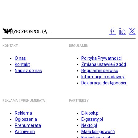
KONTAKT
REGULAMIN
O nas
Polityka Prywatności
Kontakt
Zmiana ustawień zgód
Napisz do nas
Regulamin serwisu
Informacje o nadawcy
Deklaracja dostępności
REKLAMA I PRENUMERATA
PARTNERZY
Reklama
E-kiosk.pl
Ogłoszenia
E-gazety.pl
Prenumerata
Nexto.pl
Archiwum
Mała księgowość
Kancelarierp.pl