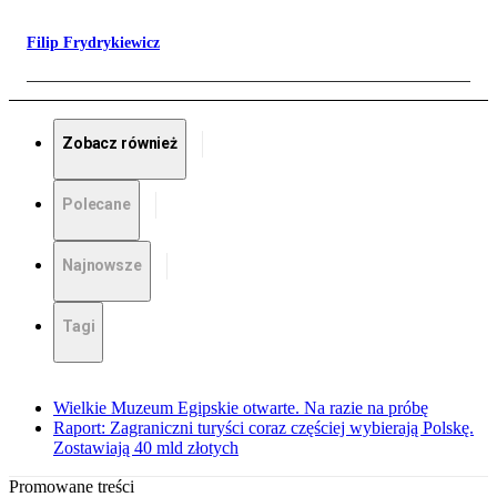
Filip Frydrykiewicz
Zobacz również
Polecane
Najnowsze
Tagi
Wielkie Muzeum Egipskie otwarte. Na razie na próbę
Raport: Zagraniczni turyści coraz częściej wybierają Polskę.
Zostawiają 40 mld złotych
Promowane treści