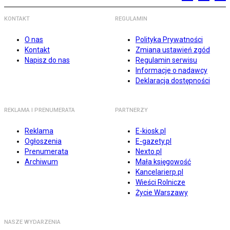
KONTAKT
REGULAMIN
O nas
Polityka Prywatności
Kontakt
Zmiana ustawień zgód
Napisz do nas
Regulamin serwisu
Informacje o nadawcy
Deklaracja dostępności
REKLAMA I PRENUMERATA
PARTNERZY
Reklama
E-kiosk.pl
Ogłoszenia
E-gazety.pl
Prenumerata
Nexto.pl
Archiwum
Mała księgowość
Kancelarierp.pl
Wieści Rolnicze
Życie Warszawy
NASZE WYDARZENIA