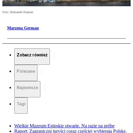
Foto: Aleksander Kramarz
Marzena German
Zobacz również
Polecane
Najnowsze
Tagi
Wielkie Muzeum Egipskie otwarte. Na razie na próbę
Raport: Zagraniczni turyści coraz częściej wybierają Polskę.