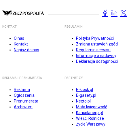
KONTAKT
REGULAMIN
O nas
Polityka Prywatności
Kontakt
Zmiana ustawień zgód
Napisz do nas
Regulamin serwisu
Informacje o nadawcy
Deklaracja dostępności
REKLAMA I PRENUMERATA
PARTNERZY
Reklama
E-kiosk.pl
Ogłoszenia
E-gazety.pl
Prenumerata
Nexto.pl
Archiwum
Mała księgowość
Kancelarierp.pl
Wieści Rolnicze
Życie Warszawy