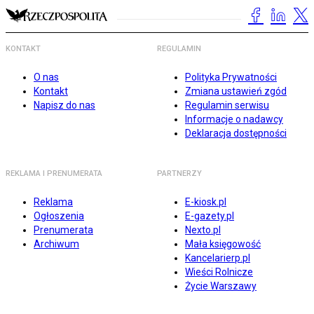
KONTAKT
REGULAMIN
O nas
Polityka Prywatności
Kontakt
Zmiana ustawień zgód
Napisz do nas
Regulamin serwisu
Informacje o nadawcy
Deklaracja dostępności
REKLAMA I PRENUMERATA
PARTNERZY
Reklama
E-kiosk.pl
Ogłoszenia
E-gazety.pl
Prenumerata
Nexto.pl
Archiwum
Mała księgowość
Kancelarierp.pl
Wieści Rolnicze
Życie Warszawy