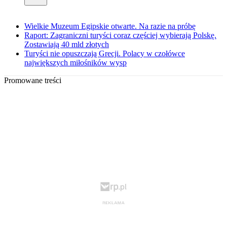
Wielkie Muzeum Egipskie otwarte. Na razie na próbę
Raport: Zagraniczni turyści coraz częściej wybierają Polskę.
Zostawiają 40 mld złotych
Turyści nie opuszczają Grecji. Polacy w czołówce
największych miłośników wysp
Promowane treści