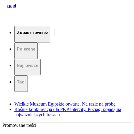
rp.pl
Zobacz również
Polecane
Najnowsze
Tagi
Wielkie Muzeum Egipskie otwarte. Na razie na próbę
Rośnie konkurencja dla PKP Intercity. Pociągi pojadą na
najważniejszych trasach
Promowane treści