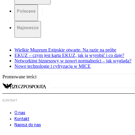
Polecane
Najnowsze
Wielkie Muzeum Egipskie otwarte. Na razie na próbę
EKUZ – czym jest karta EKUZ, jak ją wyrobić i co daje?
Networking biznesowy w nowej normalności – jak wygląda?
Nowe technologie i cyfryzacja w MICE
Promowane treści
KONTAKT
O nas
Kontakt
Napisz do nas