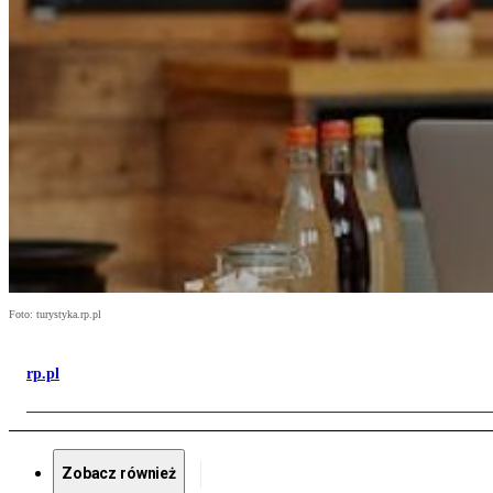
Foto: turystyka.rp.pl
rp.pl
Zobacz również