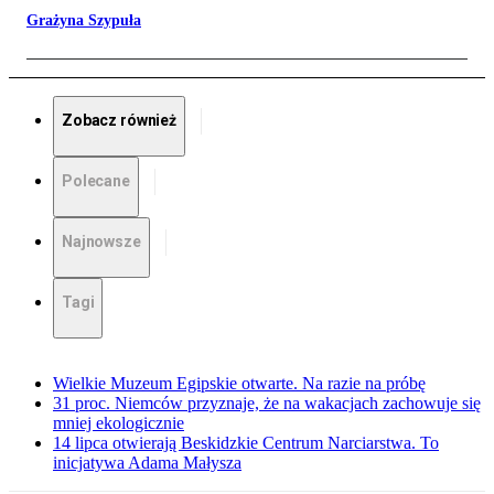
Grażyna Szypuła
Zobacz również
Polecane
Najnowsze
Tagi
Wielkie Muzeum Egipskie otwarte. Na razie na próbę
31 proc. Niemców przyznaje, że na wakacjach zachowuje się
mniej ekologicznie
14 lipca otwierają Beskidzkie Centrum Narciarstwa. To
inicjatywa Adama Małysza