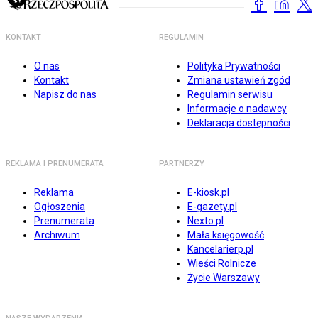
KONTAKT
REGULAMIN
O nas
Polityka Prywatności
Kontakt
Zmiana ustawień zgód
Napisz do nas
Regulamin serwisu
Informacje o nadawcy
Deklaracja dostępności
REKLAMA I PRENUMERATA
PARTNERZY
Reklama
E-kiosk.pl
Ogłoszenia
E-gazety.pl
Prenumerata
Nexto.pl
Archiwum
Mała księgowość
Kancelarierp.pl
Wieści Rolnicze
Życie Warszawy