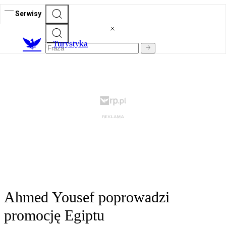
Serwisy
T
urystyka
Ahmed Yousef poprowadzi
promocję Egiptu