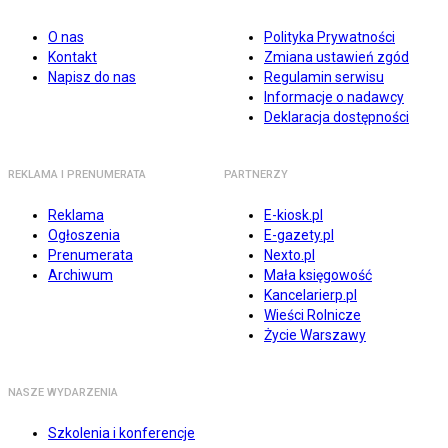
O nas
Polityka Prywatności
Kontakt
Zmiana ustawień zgód
Napisz do nas
Regulamin serwisu
Informacje o nadawcy
Deklaracja dostępności
REKLAMA I PRENUMERATA
PARTNERZY
Reklama
E-kiosk.pl
Ogłoszenia
E-gazety.pl
Prenumerata
Nexto.pl
Archiwum
Mała księgowość
Kancelarierp.pl
Wieści Rolnicze
Życie Warszawy
NASZE WYDARZENIA
Szkolenia i konferencje