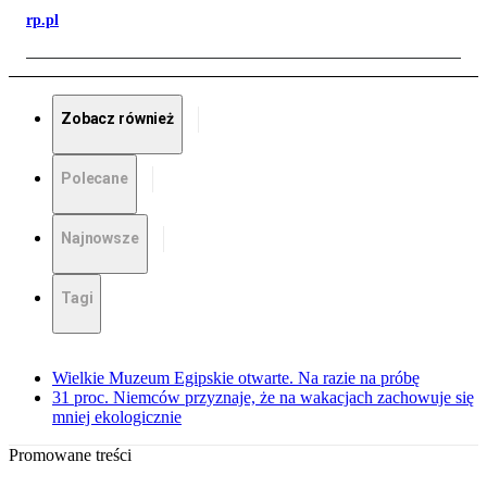
rp.pl
Zobacz również
Polecane
Najnowsze
Tagi
Wielkie Muzeum Egipskie otwarte. Na razie na próbę
31 proc. Niemców przyznaje, że na wakacjach zachowuje się
mniej ekologicznie
Promowane treści