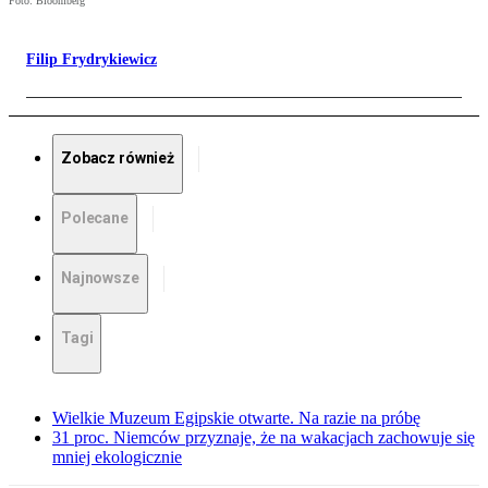
Foto: Bloomberg
Filip Frydrykiewicz
Zobacz również
Polecane
Najnowsze
Tagi
Wielkie Muzeum Egipskie otwarte. Na razie na próbę
31 proc. Niemców przyznaje, że na wakacjach zachowuje się
mniej ekologicznie