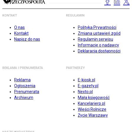
KONTAKT
REGULAMIN
O nas
Polityka Prywatności
Kontakt
Zmiana ustawień zgód
Napisz do nas
Regulamin serwisu
Informacje o nadawcy
Deklaracja dostępności
REKLAMA I PRENUMERATA
PARTNERZY
Reklama
E-kiosk.pl
Ogłoszenia
E-gazety.pl
Prenumerata
Nexto.pl
Archiwum
Mała księgowość
Kancelarierp.pl
Wieści Rolnicze
Życie Warszawy