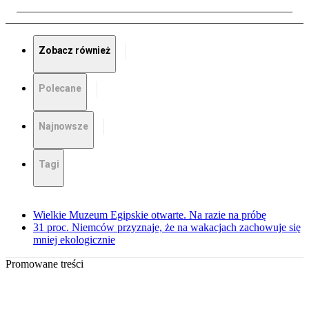
Zobacz również
Polecane
Najnowsze
Tagi
Wielkie Muzeum Egipskie otwarte. Na razie na próbę
31 proc. Niemców przyznaje, że na wakacjach zachowuje się
mniej ekologicznie
Promowane treści