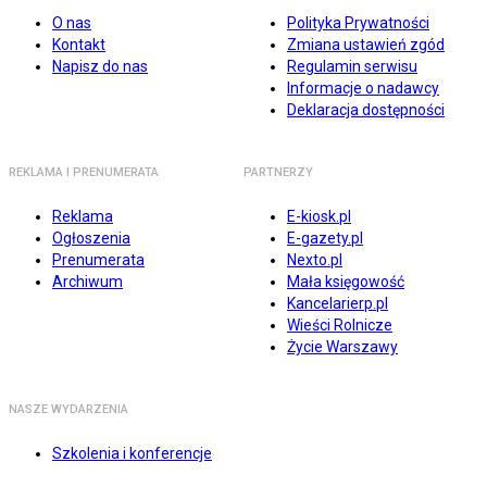
O nas
Polityka Prywatności
Kontakt
Zmiana ustawień zgód
Napisz do nas
Regulamin serwisu
Informacje o nadawcy
Deklaracja dostępności
REKLAMA I PRENUMERATA
PARTNERZY
Reklama
E-kiosk.pl
Ogłoszenia
E-gazety.pl
Prenumerata
Nexto.pl
Archiwum
Mała księgowość
Kancelarierp.pl
Wieści Rolnicze
Życie Warszawy
NASZE WYDARZENIA
Szkolenia i konferencje