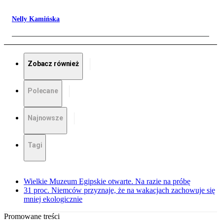
Nelly Kamińska
Zobacz również
Polecane
Najnowsze
Tagi
Wielkie Muzeum Egipskie otwarte. Na razie na próbę
31 proc. Niemców przyznaje, że na wakacjach zachowuje się
mniej ekologicznie
Promowane treści