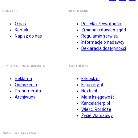
KONTAKT
REGULAMIN
O nas
Polityka Prywatności
Kontakt
Zmiana ustawień zgód
Napisz do nas
Regulamin serwisu
Informacje o nadawcy
Deklaracja dostępności
REKLAMA I PRENUMERATA
PARTNERZY
Reklama
E-kiosk.pl
Ogłoszenia
E-gazety.pl
Prenumerata
Nexto.pl
Archiwum
Mała księgowość
Kancelarierp.pl
Wieści Rolnicze
Życie Warszawy
NASZE WYDARZENIA