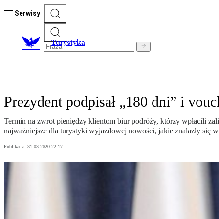
Serwisy
T
urystyka
Prezydent podpisał „180 dni” i vouc
Termin na zwrot pieniędzy klientom biur podróży, którzy wpłacili zal
najważniejsze dla turystyki wyjazdowej nowości, jakie znalazły się w
Publikacja:
31.03.2020 22:17