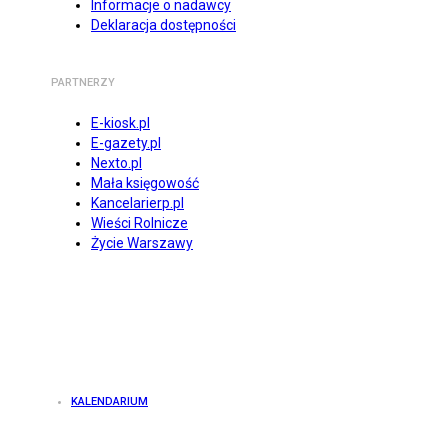
Informacje o nadawcy
Deklaracja dostępności
PARTNERZY
E-kiosk.pl
E-gazety.pl
Nexto.pl
Mała księgowość
Kancelarierp.pl
Wieści Rolnicze
Życie Warszawy
KALENDARIUM