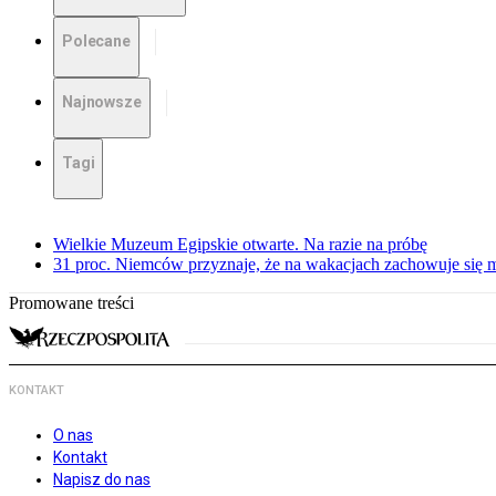
Polecane
Najnowsze
Tagi
Wielkie Muzeum Egipskie otwarte. Na razie na próbę
31 proc. Niemców przyznaje, że na wakacjach zachowuje się m
Promowane treści
KONTAKT
O nas
Kontakt
Napisz do nas