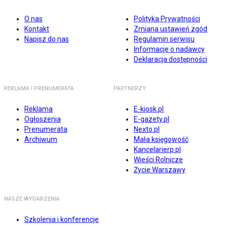
O nas
Polityka Prywatności
Kontakt
Zmiana ustawień zgód
Napisz do nas
Regulamin serwisu
Informacje o nadawcy
Deklaracja dostępności
REKLAMA I PRENUMERATA
PARTNERZY
Reklama
E-kiosk.pl
Ogłoszenia
E-gazety.pl
Prenumerata
Nexto.pl
Archiwum
Mała księgowość
Kancelarierp.pl
Wieści Rolnicze
Życie Warszawy
NASZE WYDARZENIA
Szkolenia i konferencje