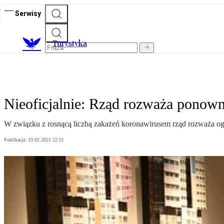
Serwisy
T
urystyka
Nieoficjalnie: Rząd rozważa ponowne
W związku z rosnącą liczbą zakażeń koronawirusem rząd rozważa ogra
Publikacja:
19.02.2021 22:51