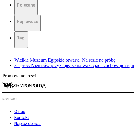
Polecane
Najnowsze
Tagi
Wielkie Muzeum Egipskie otwarte. Na razie na próbę
31 proc. Niemców przyznaje, że na wakacjach zachowuje się m
Promowane treści
KONTAKT
O nas
Kontakt
Napisz do nas