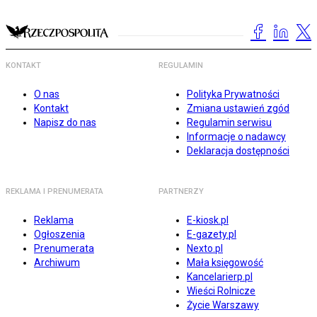
KONTAKT
REGULAMIN
O nas
Polityka Prywatności
Kontakt
Zmiana ustawień zgód
Napisz do nas
Regulamin serwisu
Informacje o nadawcy
Deklaracja dostępności
REKLAMA I PRENUMERATA
PARTNERZY
Reklama
E-kiosk.pl
Ogłoszenia
E-gazety.pl
Prenumerata
Nexto.pl
Archiwum
Mała księgowość
Kancelarierp.pl
Wieści Rolnicze
Życie Warszawy